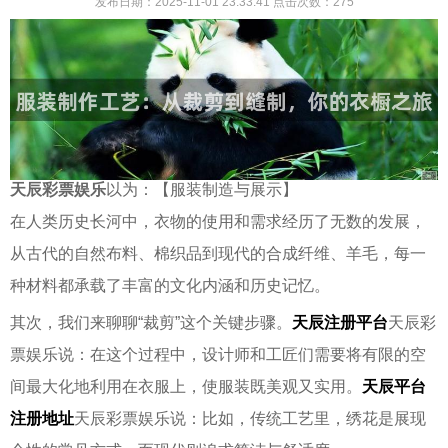
发布日期：2025-11-01 23:33:41
点击次数：
275
天辰彩票娱乐
以为：【服装制造与展示】
在人类历史长河中，衣物的使用和需求经历了无数的发展，
从古代的自然布料、棉织品到现代的合成纤维、羊毛，每一
种材料都承载了丰富的文化内涵和历史记忆。
其次，我们来聊聊“裁剪”这个关键步骤。
天辰注册平台
天辰彩
票娱乐说：在这个过程中，设计师和工匠们需要将有限的空
间最大化地利用在衣服上，使服装既美观又实用。
天辰平台
注册地址
天辰彩票娱乐说：比如，传统工艺里，绣花是展现